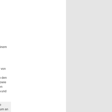
einem
 von
n den
sowie
en
n
und
e
ium an