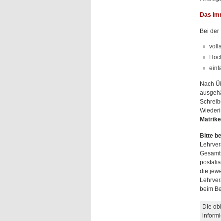
Das Imm
Bei der
voll
Hoch
einf
Nach Üb
ausgehä
Schreib
Wiederi
Matrik
Bitte b
Lehrver
Gesamts
postali
die jew
Lehrver
beim Be
Die ob
inform