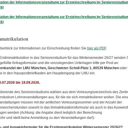
ation der Informationsveranstaltung zur Ersteinschreibung im Seniorenstudiu
26)
ation der Informationsveranstaltung zur Ersteinschreibung im Seniorenstudiu
26)
mmatrikulation
berblick zur Informationen zur Einschreibung finden Sie
hier als PDF
.
 Erstimmatrikulation in das Seniorenstudium für das Wintersemester 26/27 senden Si
gefüllte Antragsformular und die vorzulegenden Unterlagen bitte per Post an:
enkanzlei der LMU München, Geschwister-Scholl-Platz 1, 80539 München
oder 
se in den Hauspostbriefkasten am Haupteingang der LMU ein.
30.07.2026 bis 18.09.2026.
dierende des Seniorenstudiums wählen aus dem Vorlesungsverzeichnis des Zent
nstudium Lehrveranstaltungen aus, für die sie sich immatrikulieren wollen. Die ein
anstaltungen müssen mit der amtlichen Vorlesungsnummer und der Anzahl der
rwochenstunden sowohl in das Immatrikulationsformular als auch in das Ausweis
agen werden (Achtung: die Angabe dient lediglich der Berechnung
ühr und stellt keine Anmeldung zu den Veranstaltungen dar!):
- und Ausweisformular für die Erstimmatrikulation Wintersemester 2026/27