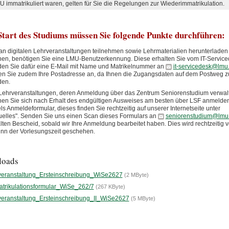
U immatrikuliert waren, gelten für Sie die Regelungen zur Wiederimmatrikulation.
tart des Studiums müssen Sie folgende Punkte durchführen:
n digitalen Lehrveranstaltungen teilnehmen sowie Lehrmaterialien herunterladen
en, benötigen Sie eine LMU-Benutzerkennung. Diese erhalten Sie vom IT-Service
en Sie dafür eine E-Mail mit Name und Matrikelnummer an
it-servicedesk@lmu
n Sie zudem Ihre Postadresse an, da Ihnen die Zugangsdaten auf dem Postweg zu
den.
Lehrveranstaltungen, deren Anmeldung über das Zentrum Seniorenstudium verwalt
en Sie sich nach Erhalt des endgültigen Ausweises am besten über LSF anmelden
els Anmeldeformular, dieses finden Sie rechtzeitig auf unserer Internetseite unter
uelles". Senden Sie uns einen Scan dieses Formulars an
seniorenstudium@lmu
lten Bescheid, sobald wir Ihre Anmeldung bearbeitet haben. Dies wird rechtzeitig v
nn der Vorlesungszeit geschehen.
loads
veranstaltung_Ersteinschreibung_WiSe2627
(2 MByte)
trikulationsformular_WiSe_262/7
(267 KByte)
veranstaltung_Ersteinschreibung_II_WiSe2627
(5 MByte)