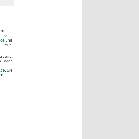
 zu
desk,
.de
und
gestellt
et wird,
 - oder
.de
. Sie
or