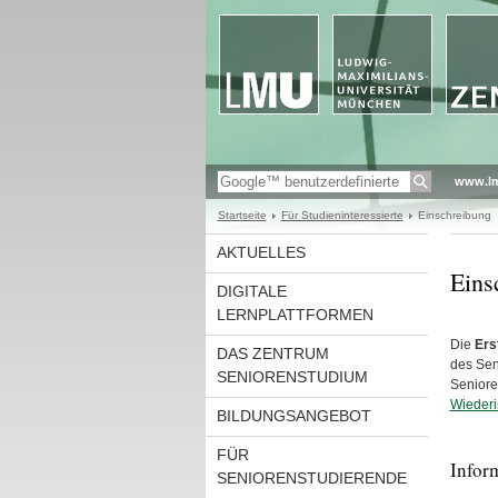
www.l
Startseite
Für Studieninteressierte
Einschreibung
AKTUELLES
Eins
DIGITALE
LERNPLATTFORMEN
Die
Ers
DAS ZENTRUM
des Sen
SENIORENSTUDIUM
Seniore
Wiederi
BILDUNGSANGEBOT
FÜR
Inform
SENIORENSTUDIERENDE