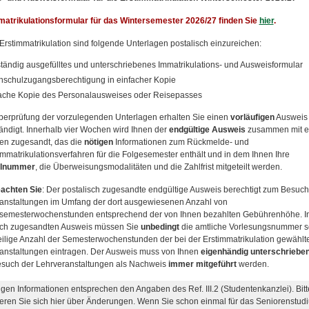
atrikulationsformular für das Wintersemester 2026/27 finden Sie
hier
.
 Erstimmatrikulation sind folgende Unterlagen postalisch einzureichen:
ständig ausgefülltes und unterschriebenes Immatrikulations- und Ausweisformular
schulzugangsberechtigung in einfacher Kopie
ache Kopie des Personalausweises oder Reisepasses
erprüfung der vorzulegenden Unterlagen erhalten Sie einen
vorläufigen
Ausweis
ndigt. Innerhalb vier Wochen wird Ihnen der
endgültige Ausweis
zusammen mit 
en zugesandt, das die
nötigen
Informationen zum Rückmelde- und
mmatrikulationsverfahren für die Folgesemester enthält und in dem Ihnen Ihre
elnummer
, die Überweisungsmodalitäten und die Zahlfrist mitgeteilt werden.
eachten Sie
: Der postalisch zugesandte endgültige Ausweis berechtigt zum Besuch
anstaltungen im Umfang der dort ausgewiesenen Anzahl von
emesterwochenstunden entsprechend der von Ihnen bezahlten Gebührenhöhe. I
sch zugesandten Ausweis müssen Sie
unbedingt
die amtliche Vorlesungsnummer 
eilige Anzahl der Semesterwochenstunden der bei der Erstimmatrikulation gewählt
anstaltungen eintragen. Der Ausweis muss von Ihnen
eigenhändig unterschriebe
such der Lehrveranstaltungen als Nachweis
immer mitgeführt
werden.
igen Informationen entsprechen den Angaben des Ref. III.2 (Studentenkanzlei). Bitt
ieren Sie sich hier über Änderungen. Wenn Sie schon einmal für das Seniorenstud