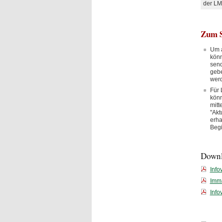
der LM
Zum S
Um a
könn
send
gebe
wer
Für 
könn
mitt
"Akt
erha
Begi
Down
Info
Imma
Info