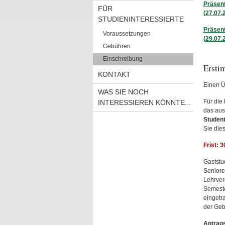
Präsent
FÜR
(27.07.
STUDIENINTERESSIERTE
Präsent
Voraussetzungen
(29.07.
Gebühren
Einschreibung
Ersti
KONTAKT
Einen Ü
WAS SIE NOCH
Für die
INTERESSIEREN KÖNNTE...
das aus
Student
Sie die
Frist: 
Gaststu
Seniore
Lehrver
Semeste
eingetr
der Geb
Antrags