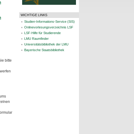
m
WICHTIGE LINKS
m
Studien-Informations-Service (SIS)
Onlinevorlesungsverzeichnis LSF
LSF-Hilfe für Studierende
LMU Raumfinder
Universitätsbibliothek der LMU
Bayerische Staatsbibliothek
e bitte
werfen
rums
zelnen
formular